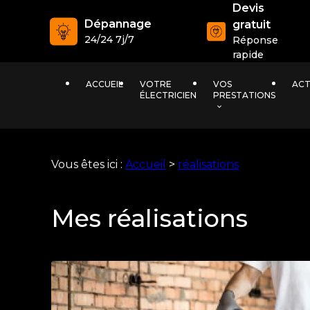
Panneau de gestion des cookies
Devis
Dépannage
gratuit
24/24 7j/7
Réponse
rapide
ACCUEIL
VOTRE
VOS
ACT
ÉLECTRICIEN
PRESTATIONS
Vous êtes ici :
Accueil
>
réalisations
Mes réalisations