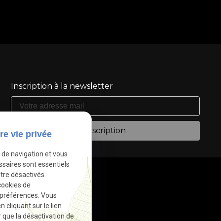
Inscription à la newsletter
re vie privée
e de navigation et vous
ssaires sont essentiels
tre désactivés.
cookies de
 préférences. Vous
cliquant sur le lien
r que la désactivation de